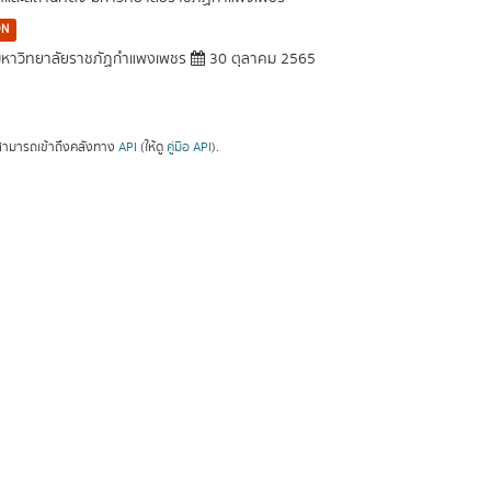
ON
หาวิทยาลัยราชภัฏกำแพงเพชร
30 ตุลาคม 2565
ามารถเข้าถึงคลังทาง
API
(ให้ดู
คู่มือ API
).