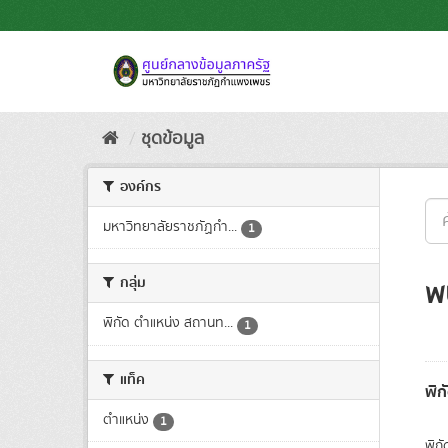
Skip
to
content
ชุดข้อมูล
องค์กร
มหาวิทยาลัยราชภัฏกำ...
1
กลุ่ม
พ
พิกัด ตำแหน่ง สถานท...
1
แท็ค
พิก
ตำแหน่ง
1
พิก