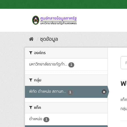
Skip
to
content
ชุดข้อมูล
องค์กร
มหาวิทยาลัยราชภัฏกำ...
1
กลุ่ม
พ
พิกัด ตำแหน่ง สถานท...
1
แท็ค
แท็ค
กลุ่
ตำแหน่ง
1