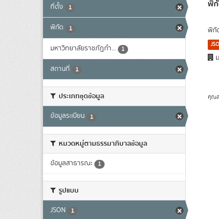
พิก
ที่ตั้ง
1
พิกัด
1
พิก
JS
มหาวิทยาลัยราชภัฏกำ...
1
ม
สถานที่
1
ประเภทชุดข้อมูล
คุณส
ข้อมูลระเบียน
1
หมวดหมู่ตามธรรมาภิบาลข้อมูล
ข้อมูลสาธารณะ
1
รูปแบบ
JSON
1