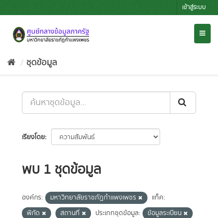
Skip
เข้าสู่ระบบ
to
content
Toggl
naviga
ชุดข้อมูล
เรียงโดย
พบ 1 ชุดข้อมูล
องค์กร:
มหาวิทยาลัยราชภัฏกำแพงเพชร
แท็ค:
พิกัด
สถานที่
ประเภทชุดข้อมูล:
ข้อมูลระเบียน