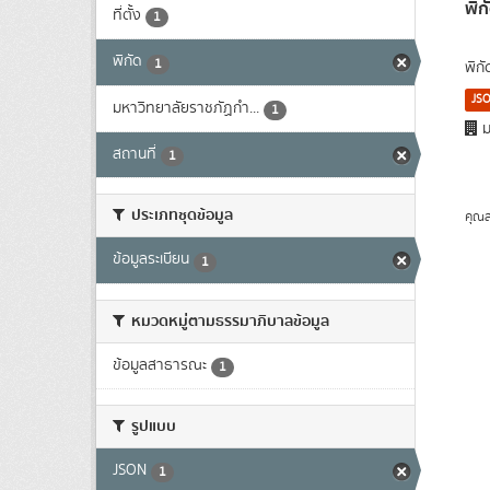
พิก
ที่ตั้ง
1
พิกัด
1
พิก
JS
มหาวิทยาลัยราชภัฏกำ...
1
ม
สถานที่
1
ประเภทชุดข้อมูล
คุณส
ข้อมูลระเบียน
1
หมวดหมู่ตามธรรมาภิบาลข้อมูล
ข้อมูลสาธารณะ
1
รูปแบบ
JSON
1