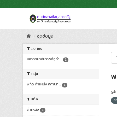
Skip
to
content
ชุดข้อมูล
องค์กร
มหาวิทยาลัยราชภัฏกำ...
1
กลุ่ม
พ
พิกัด ตำแหน่ง สถานท...
1
รูป
แท็ค
สถ
ตำแหน่ง
1