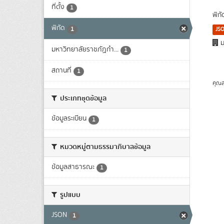
ที่ตั้ง
1
พิก
พิกัด
1
JS
ม
มหาวิทยาลัยราชภัฏกำ...
1
สถานที่
1
คุณส
ประเภทชุดข้อมูล
ข้อมูลระเบียน
1
หมวดหมู่ตามธรรมาภิบาลข้อมูล
ข้อมูลสาธารณะ
1
รูปแบบ
JSON
1