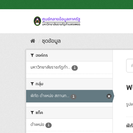
Skip
to
content
ชุดข้อมูล
องค์กร
มหาวิทยาลัยราชภัฏกำ...
1
กลุ่ม
พ
พิกัด ตำแหน่ง สถานท...
1
รูป
แท็ค
ตำแหน่ง
พิก
1