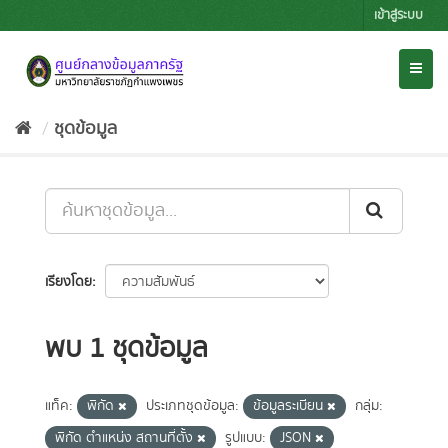
Skip
เข้าสู่ระบบ
to
content
Toggl
naviga
ชุดข้อมูล
เรียงโดย
พบ 1 ชุดข้อมูล
แท็ค:
พิกัด
ประเภทชุดข้อมูล:
ข้อมูลระเบียน
กลุ่ม:
พิกัด ตำแหน่ง สถานที่ตั้ง
รูปแบบ:
JSON