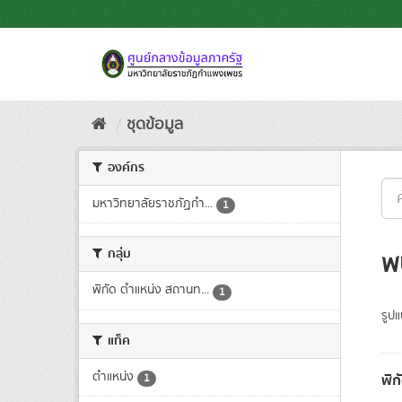
Skip
to
content
ชุดข้อมูล
องค์กร
มหาวิทยาลัยราชภัฏกำ...
1
กลุ่ม
พ
พิกัด ตำแหน่ง สถานท...
1
รูป
แท็ค
ตำแหน่ง
พิก
1