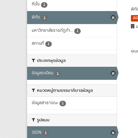
ที่ตั้ง
1
พิก
พิกัด
1
JS
ม
มหาวิทยาลัยราชภัฏกำ...
1
สถานที่
1
คุณส
ประเภทชุดข้อมูล
ข้อมูลระเบียน
1
หมวดหมู่ตามธรรมาภิบาลข้อมูล
ข้อมูลสาธารณะ
1
รูปแบบ
JSON
1