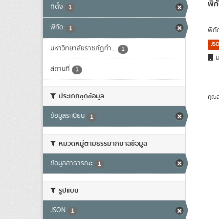
พิก
ที่ตั้ง
1
พิกัด
1
พิก
JS
มหาวิทยาลัยราชภัฏกำ...
1
ม
สถานที่
1
ประเภทชุดข้อมูล
คุณส
ข้อมูลระเบียน
1
หมวดหมู่ตามธรรมาภิบาลข้อมูล
ข้อมูลสาธารณะ
1
รูปแบบ
JSON
1