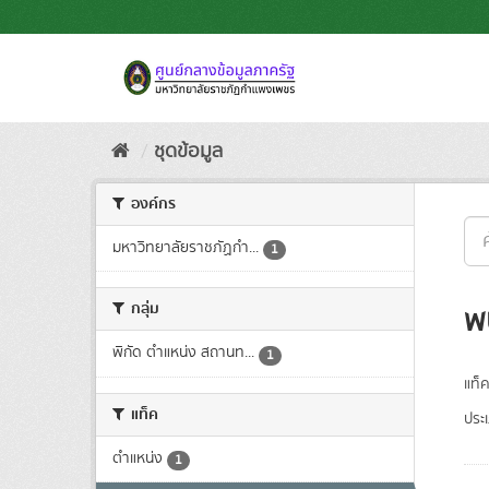
Skip
to
content
ชุดข้อมูล
องค์กร
มหาวิทยาลัยราชภัฏกำ...
1
กลุ่ม
พ
พิกัด ตำแหน่ง สถานท...
1
แท็ค
แท็ค
ประ
ตำแหน่ง
1