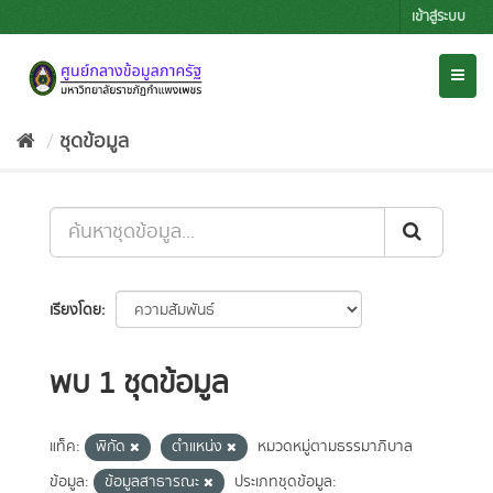
Skip
เข้าสู่ระบบ
to
content
Toggl
naviga
ชุดข้อมูล
เรียงโดย
พบ 1 ชุดข้อมูล
แท็ค:
พิกัด
ตำแหน่ง
หมวดหมู่ตามธรรมาภิบาล
ข้อมูล:
ข้อมูลสาธารณะ
ประเภทชุดข้อมูล: