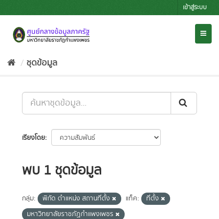
Skip
เข้าสู่ระบบ
to
content
Toggl
naviga
ชุดข้อมูล
เรียงโดย
พบ 1 ชุดข้อมูล
กลุ่ม:
พิกัด ตำแหน่ง สถานที่ตั้ง
แท็ค:
ที่ตั้ง
มหาวิทยาลัยราชภัฏกำแพงเพชร