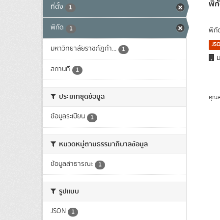
พิก
ที่ตั้ง
1
พิกัด
1
พิก
JS
มหาวิทยาลัยราชภัฏกำ...
1
ม
สถานที่
1
ประเภทชุดข้อมูล
คุณส
ข้อมูลระเบียน
1
หมวดหมู่ตามธรรมาภิบาลข้อมูล
ข้อมูลสาธารณะ
1
รูปแบบ
JSON
1