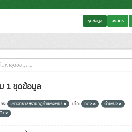
ชุดข้อมูล
องค์กร
บ 1 ชุดข้อมูล
์กร:
มหาวิทยาลัยราชภัฏกำแพงเพชร
แท็ค:
ที่ตั้ง
ตำแหน่ง
กัด