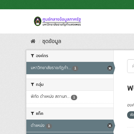
Skip
to
content
ชุดข้อมูล
องค์กร
มหาวิทยาลัยราชภัฏกำ...
1
กลุ่ม
พ
พิกัด ตำแหน่ง สถานท...
1
องค
แท็ค
พิ
ตำแหน่ง
1