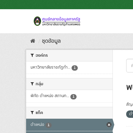
Skip
to
content
ชุดข้อมูล
องค์กร
มหาวิทยาลัยราชภัฏกำ...
1
กลุ่ม
พ
พิกัด ตำแหน่ง สถานท...
1
สัญ
แท็ค
ต
ตำแหน่ง
1