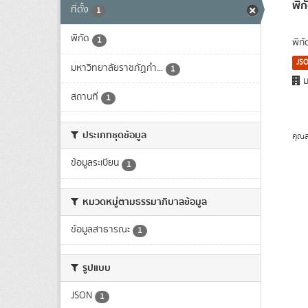
พิก
ที่ตั้ง
1
พิกัด
1
พิก
JS
มหาวิทยาลัยราชภัฏกำ...
1
ม
สถานที่
1
ประเภทชุดข้อมูล
คุณส
ข้อมูลระเบียน
1
หมวดหมู่ตามธรรมาภิบาลข้อมูล
ข้อมูลสาธารณะ
1
รูปแบบ
JSON
1