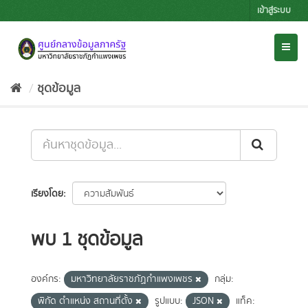
Skip
เข้าสู่ระบบ
to
content
Toggl
naviga
ชุดข้อมูล
เรียงโดย
พบ 1 ชุดข้อมูล
องค์กร:
มหาวิทยาลัยราชภัฏกำแพงเพชร
กลุ่ม:
พิกัด ตำแหน่ง สถานที่ตั้ง
รูปแบบ:
JSON
แท็ค: