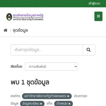
Skip
เข้าสู่ระบบ
to
content
Toggl
naviga
ชุดข้อมูล
เรียงโดย
พบ 1 ชุดข้อมูล
องค์กร:
มหาวิทยาลัยราชภัฏกำแพงเพชร
ประเภทชุด
ข้อมูล:
ข้อมูลระเบียน
แท็ค:
ตำแหน่ง