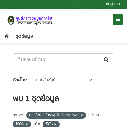
Skip
เข้าสู่ระบบ
to
content
Toggl
naviga
ชุดข้อมูล
เรียงโดย
พบ 1 ชุดข้อมูล
องค์กร:
มหาวิทยาลัยราชภัฏกำแพงเพชร
รูปแบบ:
JSON
แท็ค:
พิกัด