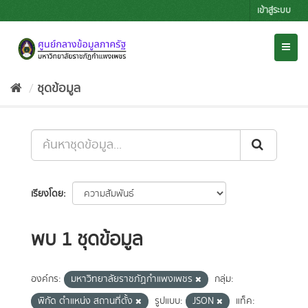
Skip
เข้าสู่ระบบ
to
content
Toggl
naviga
ชุดข้อมูล
เรียงโดย
พบ 1 ชุดข้อมูล
องค์กร:
มหาวิทยาลัยราชภัฏกำแพงเพชร
กลุ่ม:
พิกัด ตำแหน่ง สถานที่ตั้ง
รูปแบบ:
JSON
แท็ค: