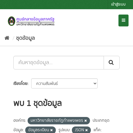
Skip
เข้าสู่ระบบ
to
content
Toggl
naviga
ชุดข้อมูล
เรียงโดย
พบ 1 ชุดข้อมูล
องค์กร:
มหาวิทยาลัยราชภัฏกำแพงเพชร
ประเภทชุด
ข้อมูล:
ข้อมูลระเบียน
รูปแบบ:
JSON
แท็ค: