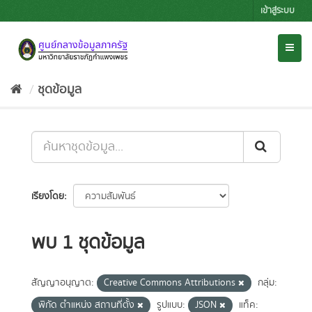
Skip
เข้าสู่ระบบ
to
content
Toggl
naviga
ชุดข้อมูล
เรียงโดย
พบ 1 ชุดข้อมูล
สัญญาอนุญาต:
Creative Commons Attributions
กลุ่ม:
พิกัด ตำแหน่ง สถานที่ตั้ง
รูปแบบ:
JSON
แท็ค: