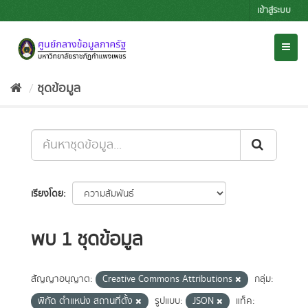
Skip
เข้าสู่ระบบ
to
content
Toggl
naviga
ชุดข้อมูล
เรียงโดย
พบ 1 ชุดข้อมูล
สัญญาอนุญาต:
Creative Commons Attributions
กลุ่ม:
พิกัด ตำแหน่ง สถานที่ตั้ง
รูปแบบ:
JSON
แท็ค: