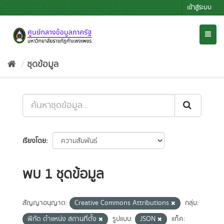
Skip
เข้าสู่ระบบ
to
content
Toggl
naviga
ชุดข้อมูล
เรียงโดย
พบ 1 ชุดข้อมูล
สัญญาอนุญาต:
Creative Commons Attributions
กลุ่ม:
พิกัด ตำแหน่ง สถานที่ตั้ง
รูปแบบ:
JSON
แท็ค: