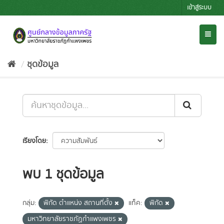
Skip
เข้าสู่ระบบ
to
content
Toggl
naviga
ชุดข้อมูล
เรียงโดย
พบ 1 ชุดข้อมูล
กลุ่ม:
พิกัด ตำแหน่ง สถานที่ตั้ง
แท็ค:
พิกัด
มหาวิทยาลัยราชภัฏกำแพงเพชร