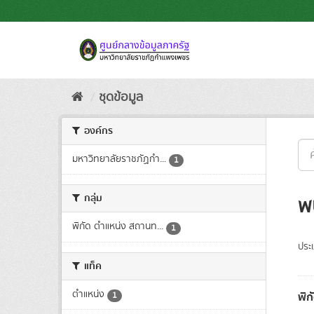
Skip
to
content
ชุดข้อมูล
องค์กร
มหาวิทยาลัยราชภัฏกำ...
1
กลุ่ม
พ
พิกัด ตำแหน่ง สถานท...
1
ประ
แท็ค
ตำแหน่ง
พิก
1