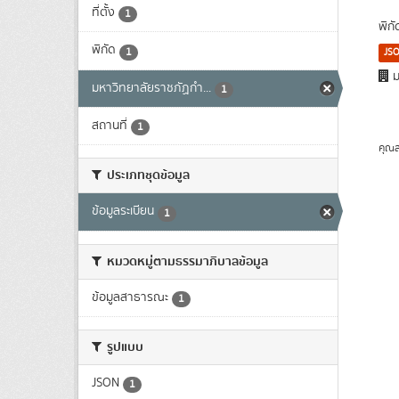
ที่ตั้ง
1
พิก
พิกัด
1
JS
ม
มหาวิทยาลัยราชภัฏกำ...
1
สถานที่
1
คุณส
ประเภทชุดข้อมูล
ข้อมูลระเบียน
1
หมวดหมู่ตามธรรมาภิบาลข้อมูล
ข้อมูลสาธารณะ
1
รูปแบบ
JSON
1