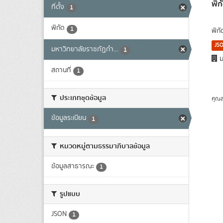
พิก
ที่ตั้ง
1
พิกัด
1
พิก
JS
มหาวิทยาลัยราชภัฏกำ...
1
ม
สถานที่
1
ประเภทชุดข้อมูล
คุณส
ข้อมูลระเบียน
1
หมวดหมู่ตามธรรมาภิบาลข้อมูล
ข้อมูลสาธารณะ
1
รูปแบบ
JSON
1