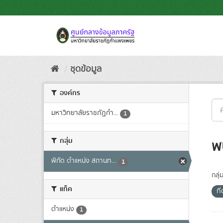
Skip
to
content
ชุดข้อมูล
องค์กร
มหาวิทยาลัยราชภัฏกำ...
1
กลุ่ม
พ
พิกัด ตำแหน่ง สถานท...
1
กลุ่
แท็ค
ที่
ตำแหน่ง
1