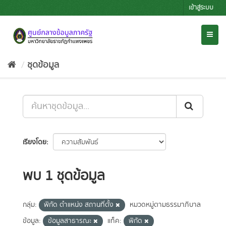
Skip
เข้าสู่ระบบ
to
content
Toggl
naviga
ชุดข้อมูล
เรียงโดย
พบ 1 ชุดข้อมูล
กลุ่ม:
พิกัด ตำแหน่ง สถานที่ตั้ง
หมวดหมู่ตามธรรมาภิบาล
ข้อมูล:
ข้อมูลสาธารณะ
แท็ค:
พิกัด