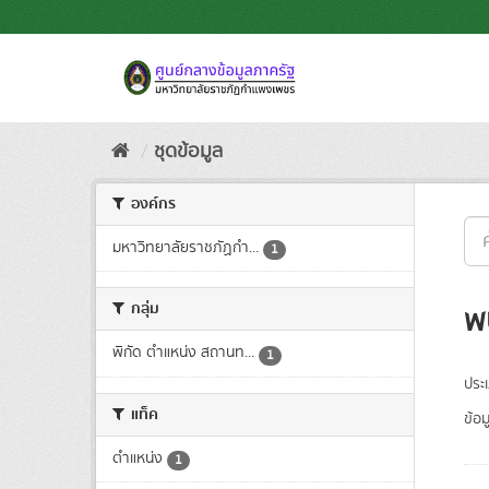
Skip
to
content
ชุดข้อมูล
องค์กร
มหาวิทยาลัยราชภัฏกำ...
1
กลุ่ม
พ
พิกัด ตำแหน่ง สถานท...
1
ประ
แท็ค
ข้อม
ตำแหน่ง
1