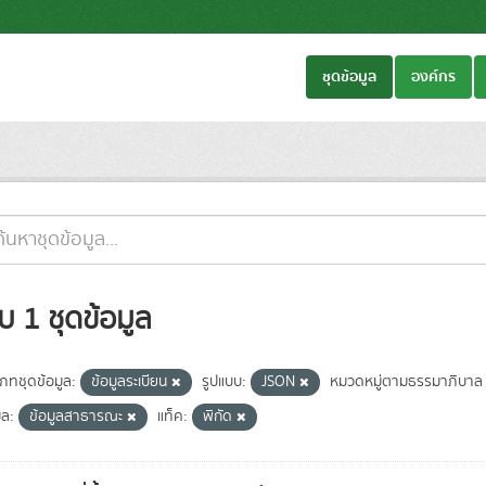
ชุดข้อมูล
องค์กร
บ 1 ชุดข้อมูล
เภทชุดข้อมูล:
ข้อมูลระเบียน
รูปแบบ:
JSON
หมวดหมู่ตามธรรมาภิบาล
ูล:
ข้อมูลสาธารณะ
แท็ค:
พิกัด