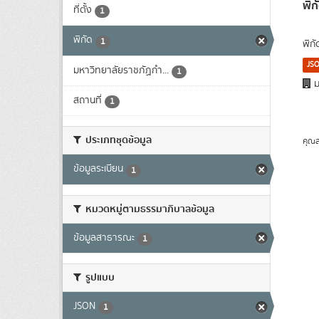
พิก
ที่ตั้ง
1
พิกัด
1
พิก
JS
มหาวิทยาลัยราชภัฏกำ...
1
ม
สถานที่
1
ประเภทชุดข้อมูล
คุณส
ข้อมูลระเบียน
1
หมวดหมู่ตามธรรมาภิบาลข้อมูล
ข้อมูลสาธารณะ
1
รูปแบบ
JSON
1